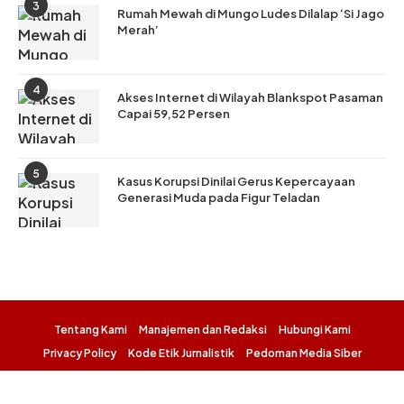
3
Rumah Mewah di Mungo Ludes Dilalap ‘Si Jago
Merah’
4
Akses Internet di Wilayah Blankspot Pasaman
Capai 59,52 Persen
5
Kasus Korupsi Dinilai Gerus Kepercayaan
Generasi Muda pada Figur Teladan
Tentang Kami
Manajemen dan Redaksi
Hubungi Kami
Privacy Policy
Kode Etik Jurnalistik
Pedoman Media Siber
©2026 - All Right Reserved.
PT KORAN PADANG DIGITAL MEDIA