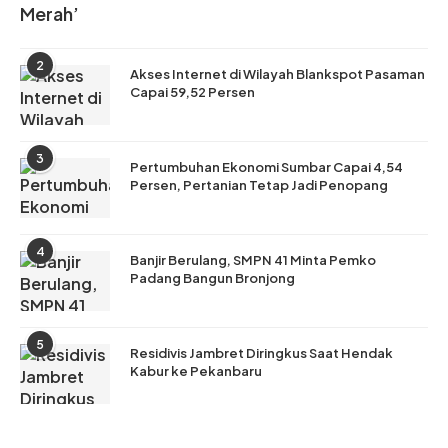
Merah’
2
Akses Internet di Wilayah Blankspot Pasaman
Capai 59,52 Persen
3
Pertumbuhan Ekonomi Sumbar Capai 4,54
Persen, Pertanian Tetap Jadi Penopang
4
Banjir Berulang, SMPN 41 Minta Pemko
Padang Bangun Bronjong
5
Residivis Jambret Diringkus Saat Hendak
Kabur ke Pekanbaru