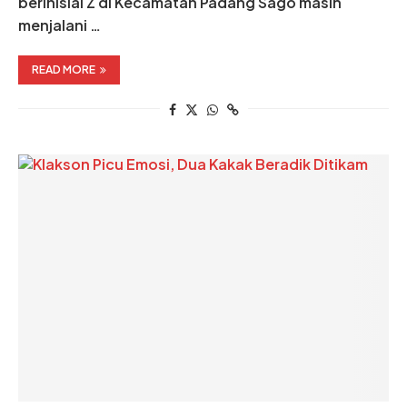
berinisial Z di Kecamatan Padang Sago masih
menjalani …
READ MORE