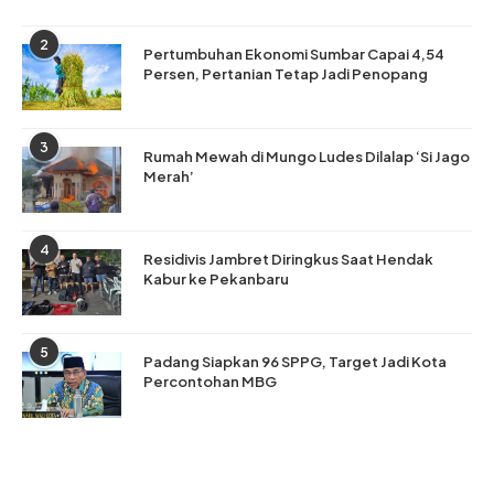
2
Pertumbuhan Ekonomi Sumbar Capai 4,54
Persen, Pertanian Tetap Jadi Penopang
3
Rumah Mewah di Mungo Ludes Dilalap ‘Si Jago
Merah’
4
Residivis Jambret Diringkus Saat Hendak
Kabur ke Pekanbaru
5
Padang Siapkan 96 SPPG, Target Jadi Kota
Percontohan MBG